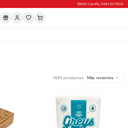
Gift Card
📞 0981 307900
1083
productos
Más recientes