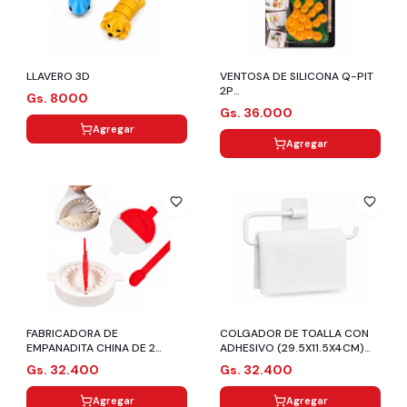
LLAVERO 3D
VENTOSA DE SILICONA Q-PIT
2P
Gs. 8000
(10.5X9.5X1.5CM/8.5X19X1.5C
Gs. 36.000
M)
Agregar
Agregar
FABRICADORA DE
COLGADOR DE TOALLA CON
EMPANADITA CHINA DE 2
ADHESIVO (29.5X11.5X4CM)
MEDIDAS (22X11.5X3CM)
BLANCO
Gs. 32.400
Gs. 32.400
Agregar
Agregar