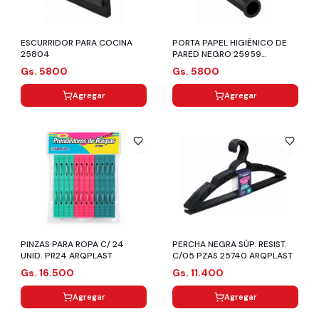
ESCURRIDOR PARA COCINA
PORTA PAPEL HIGIÉNICO DE
25804
PARED NEGRO 25959
ARQPLAST
Gs. 5800
Gs. 5800
Agregar
Agregar
PINZAS PARA ROPA C/ 24
PERCHA NEGRA SÚP. RESIST.
UNID. PR24 ARQPLAST
C/05 PZAS 25740 ARQPLAST
Gs. 16.500
Gs. 11.400
Agregar
Agregar