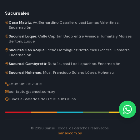
Sucursales
Casa Matriz
:
Av. Bernardino Caballero casi Lomas Valentinas,
Encarnación
Sucursal Luque
:
Calle Capitán Bado entre Avenida Humaitá y Moises
Bertoni, Luque
Sucursal San Roque
:
Piché Domínguez Netto casi General Gamarra,
Encarnación
Sucursal Cambyretá
:
Ruta 14, casi Los Lapachos, Encarnación
Sucursal Hohenau
:
Mcal. Francisco Solano López, Hohenau
+595 981 307 900
contacto@sansei.com.py
Lunes a Sábados de 07:30 a 18:00 hs.
© 2026 Sansei. Todos los derechos reservados.
sansei.com.py