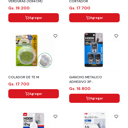
VERDURAS (10X4CM)
CORTADOR
Gs. 19.200
Gs. 17.700
Agregar
Agregar
COLADOR DE TE M
GANCHO METALICO
ADHESIVO 3P
Gs. 17.700
(3X6X2.5CM/HASTA 2KG)
Gs. 16.800
Agregar
Agregar