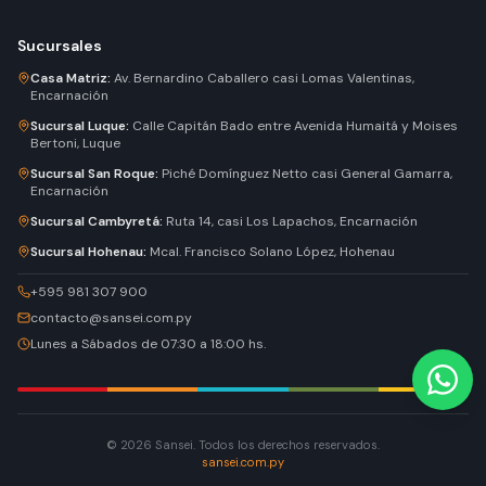
Sucursales
Casa Matriz
:
Av. Bernardino Caballero casi Lomas Valentinas,
Encarnación
Sucursal Luque
:
Calle Capitán Bado entre Avenida Humaitá y Moises
Bertoni, Luque
Sucursal San Roque
:
Piché Domínguez Netto casi General Gamarra,
Encarnación
Sucursal Cambyretá
:
Ruta 14, casi Los Lapachos, Encarnación
Sucursal Hohenau
:
Mcal. Francisco Solano López, Hohenau
+595 981 307 900
contacto@sansei.com.py
Lunes a Sábados de 07:30 a 18:00 hs.
© 2026 Sansei. Todos los derechos reservados.
sansei.com.py