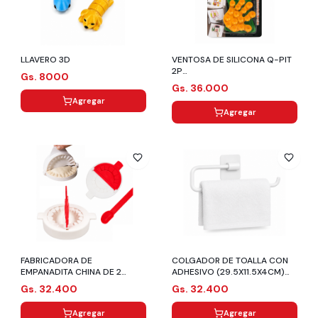
LLAVERO 3D
VENTOSA DE SILICONA Q-PIT
2P
Gs. 8000
(10.5X9.5X1.5CM/8.5X19X1.5C
Gs. 36.000
M)
Agregar
Agregar
FABRICADORA DE
COLGADOR DE TOALLA CON
EMPANADITA CHINA DE 2
ADHESIVO (29.5X11.5X4CM)
MEDIDAS (22X11.5X3CM)
BLANCO
Gs. 32.400
Gs. 32.400
Agregar
Agregar