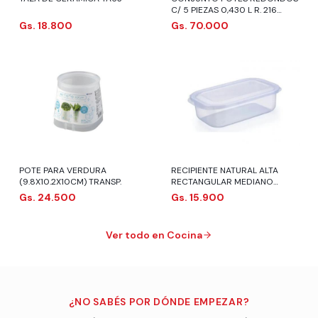
C/ 5 PIEZAS 0,430 L R. 216
PLASNEW
Gs. 18.800
Gs. 70.000
POTE PARA VERDURA
RECIPIENTE NATURAL ALTA
(9.8X10.2X10CM) TRANSP.
RECTANGULAR MEDIANO
UNITARIO 2,9 L R. 258.012.001
Gs. 24.500
Gs. 15.900
NITRON
Ver todo en Cocina
¿NO SABÉS POR DÓNDE EMPEZAR?