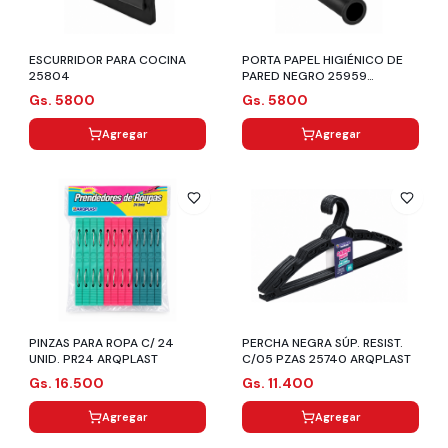
ESCURRIDOR PARA COCINA
PORTA PAPEL HIGIÉNICO DE
25804
PARED NEGRO 25959
ARQPLAST
Gs. 5800
Gs. 5800
Agregar
Agregar
PINZAS PARA ROPA C/ 24
PERCHA NEGRA SÚP. RESIST.
UNID. PR24 ARQPLAST
C/05 PZAS 25740 ARQPLAST
Gs. 16.500
Gs. 11.400
Agregar
Agregar