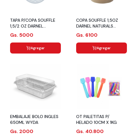
TAPA P/COPA SOUFFLE
COPA SOUFFLE 1,5OZ
1,5/2 OZ DARNEL
DARNEL NATURALS
NATURALS PET
PQX50UN/ CJX40PQ
Gs. 5000
Gs. 6100
PQX50UN/ CJX40PQ
Agregar
Agregar
EMBALAJE BOLO INGLES
OT PALETITAS P/
650ML WYDA
HELADO 10CM X 1KG
Gs. 2000
Gs. 40.800