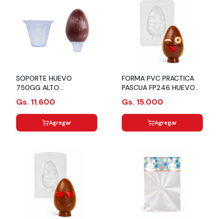
SOPORTE HUEVO
FORMA PVC PRACTICA
750GG ALTO
PASCUA FP246 HUEVO
TRANSPARENTE C10 ART
TRAVIESO C03 ART
Gs. 11.600
Gs. 15.000
CRISTAL
CRISTAL
Agregar
Agregar