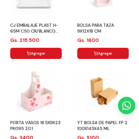
CJ EMBALAJE PLAST H-
BOLSA PARA TAZA
65M C50 CR/BLANCO
9X12X18 CM
MEDIANO 2KG
Gs. 215.500
Gs. 1600
Agregar
Agregar
PORTA VASOS 18.5X9X23
YT BOLSA DE PAPEL FP 2
PK095 20.1
100X145X45 ML
Gs. 3400
Gs. 5100