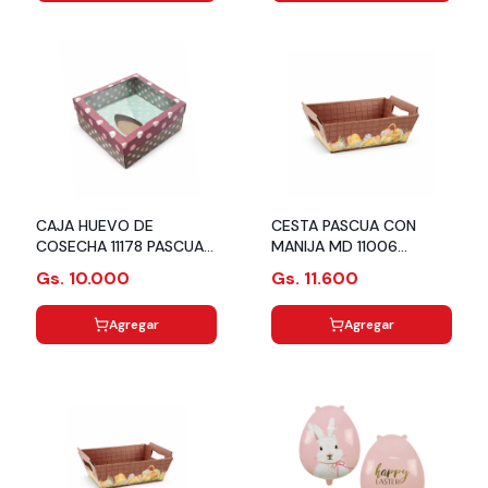
CAJA HUEVO DE
CESTA PASCUA CON
COSECHA 11178 PASCUA
MANIJA MD 11006
ETERNAL GARDEN C10
HUEVITOS URIARTE
Gs. 10.000
Gs. 11.600
URIARTE
Agregar
Agregar