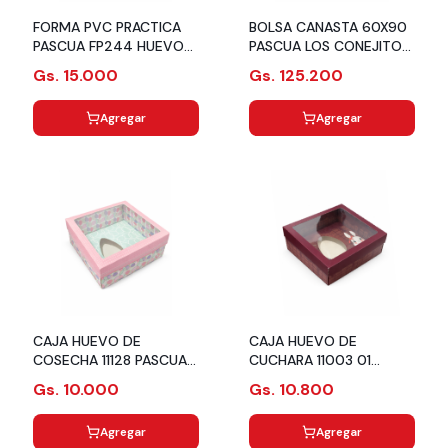
FORMA PVC PRACTICA
BOLSA CANASTA 60X90
PASCUA FP244 HUEVO
PASCUA LOS CONEJITOS
ENAMORADO C03 ART
C25 CROMUS
Gs. 15.000
Gs. 125.200
CRISTAL
Agregar
Agregar
CAJA HUEVO DE
CAJA HUEVO DE
COSECHA 11128 PASCUA
CUCHARA 11003 01
SWEER BLOOM C10
BARRA CHOCOLATE C10
Gs. 10.000
Gs. 10.800
URIARTE
URIARTE
Agregar
Agregar