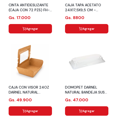
CINTA ANTIDESLIZANTE
CAJA TAPA ACETATO
(CAJA CON 72 PZS) FH-
24X17,5X9,5 CM -
505-XT 50 M.
PK047.1
Gs. 17.000
Gs. 8800
Agregar
Agregar
CAJA CON VISOR 24OZ
DOMOPET DARNEL
DARNEL NATURAL
NATURAL BANDEJA SUSHI
168X118X45MM MOCA -
T6 225X99X32MM
Gs. 49.900
Gs. 47.000
PQX50/ CJ 6PQ
PQ125/ CJX8
Agregar
Agregar