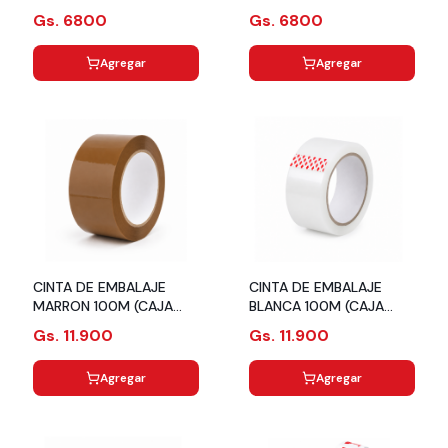
72 PZS) G-4267-50M
72 PZS) F2-50M
Gs. 6800
Gs. 6800
Agregar
Agregar
CINTA DE EMBALAJE
CINTA DE EMBALAJE
MARRON 100M (CAJA
BLANCA 100M (CAJA
CON 72 PZS) G-4266-
CON 72 PZS) F1-100M-
Gs. 11.900
Gs. 11.900
100M
BL
Agregar
Agregar