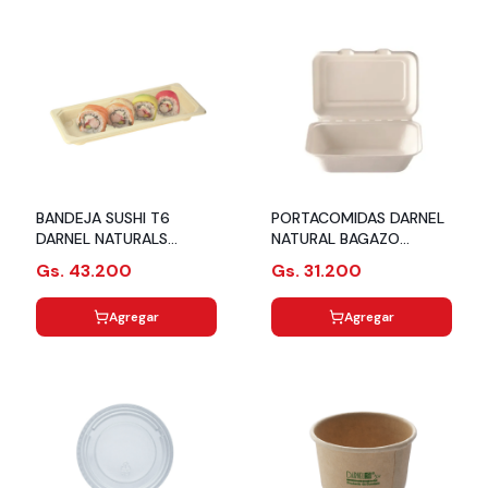
BANDEJA SUSHI T6
PORTACOMIDAS DARNEL
DARNEL NATURALS
NATURAL BAGAZO
BAGAZO 221X92X21MM
600ML 8PAQ X 50UN
Gs. 43.200
Gs. 31.200
PQX125 CJX8
Agregar
Agregar