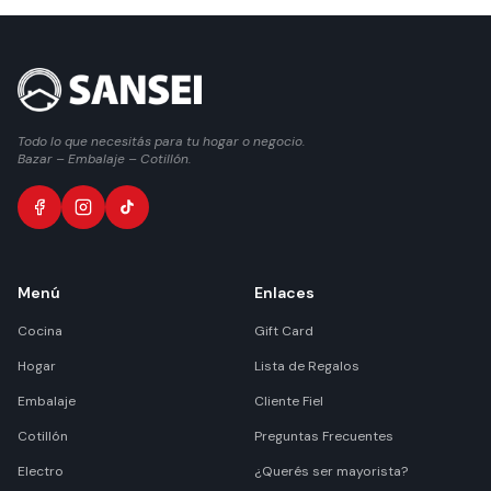
Todo lo que necesitás para tu hogar o negocio.
Bazar – Embalaje – Cotillón.
Menú
Enlaces
Cocina
Gift Card
Hogar
Lista de Regalos
Embalaje
Cliente Fiel
Cotillón
Preguntas Frecuentes
Electro
¿Querés ser mayorista?