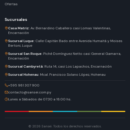
Ofertas
Sucursales
Casa Matriz
:
Av. Bernardino Caballero casi Lomas Valentinas,
Encarnación
Sucursal Luque
:
Calle Capitán Bado entre Avenida Humaitá y Moises
Bertoni, Luque
Sucursal San Roque
:
Piché Domínguez Netto casi General Gamarra,
Encarnación
Sucursal Cambyretá
:
Ruta 14, casi Los Lapachos, Encarnación
Sucursal Hohenau
:
Mcal. Francisco Solano López, Hohenau
+595 981 307 900
contacto@sansei.com.py
Lunes a Sábados de 07:30 a 18:00 hs.
© 2026 Sansei. Todos los derechos reservados.