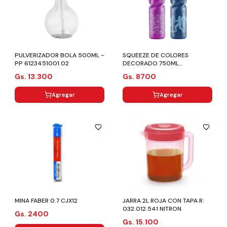
PULVERIZADOR BOLA 500ML -
SQUEEZE DE COLORES
PP 6123451001.02
DECORADO 750ML
6025451012
Gs. 13.300
Gs. 8700
Agregar
Agregar
MINA FABER 0.7 CJX12
JARRA 2L ROJA CON TAPA R:
032.012.541 NITRON
Gs. 2400
Gs. 15.100